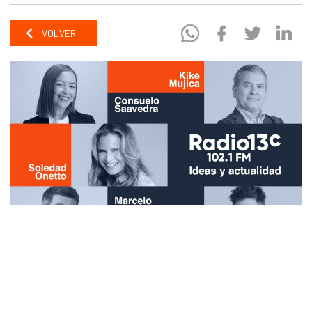
VOLVER
Las
ideas y la actualidad
llegaron a la nueva temporada de
Radio13c
con nuevos programas y nuevas voces. Desde el 22 de septiembre,
Consuelo Saavedra
se unió a la 102.1FM para conducir
Cuatro Cabezas