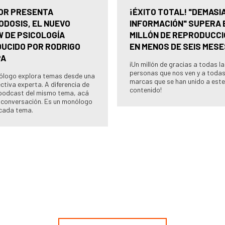
OR PRESENTA
¡ÉXITO TOTAL! "DEMASI
ODOSIS, EL NUEVO
INFORMACIÓN" SUPERA 
 DE PSICOLOGÍA
MILLÓN DE REPRODUCC
UCIDO POR RODRIGO
EN MENOS DE SEIS MESE
PA
¡Un millón de gracias a todas l
personas que nos ven y a todas
cólogo explora temas desde una
marcas que se han unido a este
ctiva experta. A diferencia de
contenido!
podcast del mismo tema, acá
 conversación. Es un monólogo
cada tema.