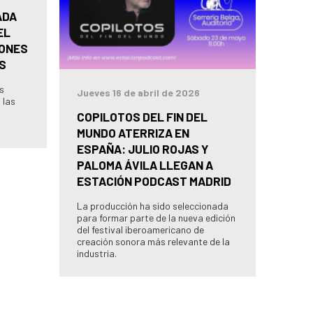
ADA
EL
IONES
S
as
Jueves 16 de abril de 2026
 las
COPILOTOS DEL FIN DEL
MUNDO ATERRIZA EN
ESPAÑA: JULIO ROJAS Y
PALOMA ÁVILA LLEGAN A
ESTACIÓN PODCAST MADRID
La producción ha sido seleccionada
para formar parte de la nueva edición
del festival iberoamericano de
creación sonora más relevante de la
industria.