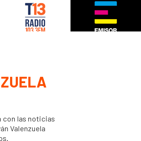
NZUELA
 con las noticias
ván Valenzuela
os.