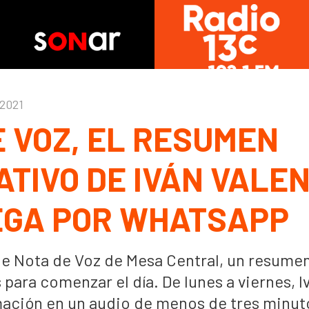
 2021
E VOZ, EL RESUMEN
ATIVO DE IVÁN VALE
EGA POR WHATSAPP
le Nota de Voz de Mesa Central, un resumen
para comenzar el día. De lunes a viernes, I
mación en un audio de menos de tres minut