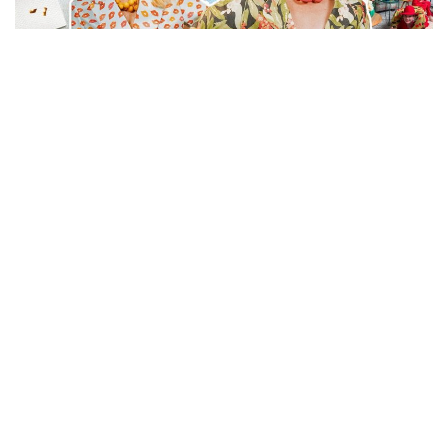
El podcast
"
Demasiada Información
"
, conducido por
Virginia Demaria y
Javiera Contador
, ha alcanzado un hito histórico al acumular
más de
un millón de reproducciones
en todas las plataformas digitales donde se
encuentra disponible. Este impresionante logro consolida al programa
como uno de los contenidos multimedia más exitosos y de mayor
crecimiento en el mercado actual, destacando por su conexión auténtica
con la audiencia.
Lo más sorprendente de esta marca es el tiempo récord en el que se ha
conseguido, ya que el show lleva
menos de seis meses al aire
. Desde su