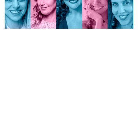
Este lunes 14 de junio en
Oasis FM tenemos un importante estreno:
Mesa para 5
, un programa que cada día será conducido por referentes
de distintos frentes.
La semana partirá junto a
Mariana Derderián, seguirá con Carola
Urrejola, Connie Achurra, Alejandra Mustakis y finalizará con Luz