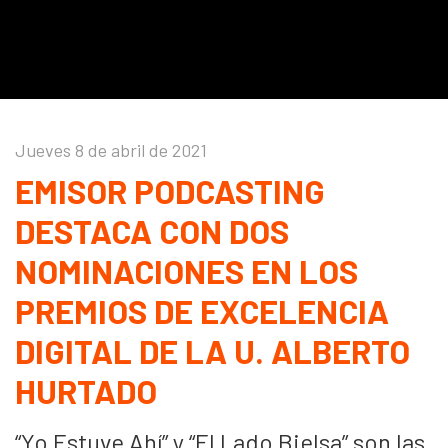
Jueves 8 de abril de 2021
EMISOR PODCASTING
DESTACA CON DOS
NOMINACIONES EN LOS
PREMIOS DE EXCELENCIA
DIGITAL DE LA U. ALBERTO
HURTADO
“Yo Estuve Ahí” y “El Lado Bielsa” son las