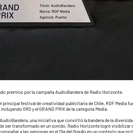
do premios por la campaña AudioBandera de Radio Horizonte.
l principal festival de creatividad publicitaria de Chile, RDF Media 
 incluyendo ORO y el GRAND PRIX de la categoría Media.
dioBandera, una iniciativa que convirtió la bandera de la diversid
de ser transformado en un sonido, Radio Horizonte logró visibilizar 
ompañar a las personas en el Día del Orgullo en un contexto que no hi