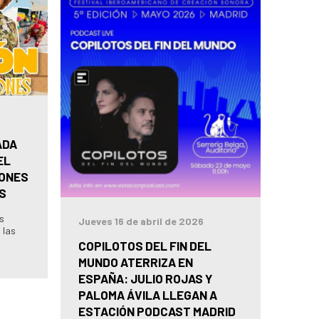
ADA
EL
IONES
S
as
Jueves 16 de abril de 2026
 las
COPILOTOS DEL FIN DEL
MUNDO ATERRIZA EN
ESPAÑA: JULIO ROJAS Y
PALOMA ÁVILA LLEGAN A
ESTACIÓN PODCAST MADRID