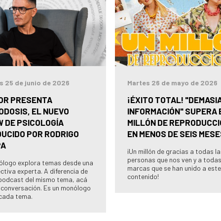
s 25 de junio de 2026
Martes 26 de mayo de 2026
OR PRESENTA
¡ÉXITO TOTAL! "DEMASI
ODOSIS, EL NUEVO
INFORMACIÓN" SUPERA 
 DE PSICOLOGÍA
MILLÓN DE REPRODUCC
UCIDO POR RODRIGO
EN MENOS DE SEIS MESE
PA
¡Un millón de gracias a todas l
personas que nos ven y a todas
cólogo explora temas desde una
marcas que se han unido a este
ctiva experta. A diferencia de
contenido!
podcast del mismo tema, acá
 conversación. Es un monólogo
cada tema.