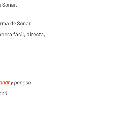
e Sonar.
forma de Sonar
era fácil, directa,
onar
y por eso
acá: