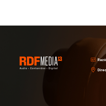
Razó
Direc