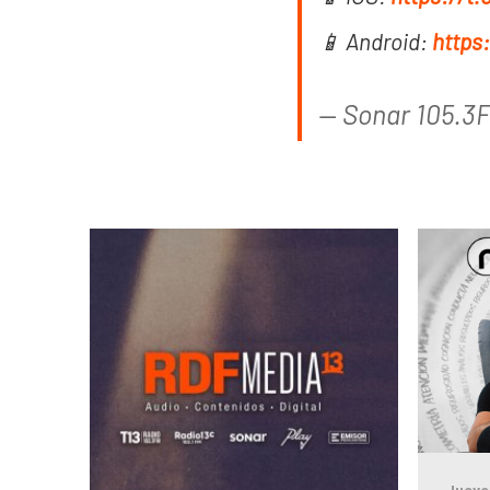
📱 Android:
https
— Sonar 105.3
Jueve