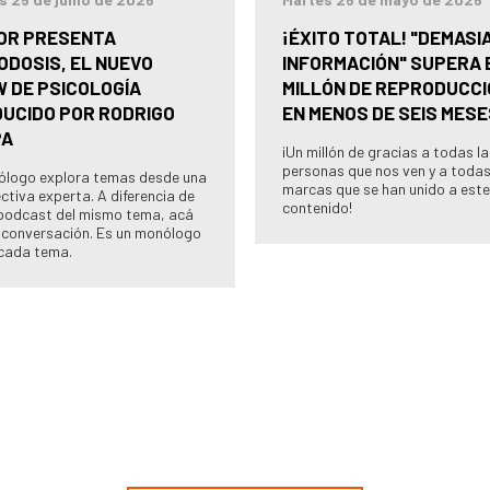
OR PRESENTA
¡ÉXITO TOTAL! "DEMASI
ODOSIS, EL NUEVO
INFORMACIÓN" SUPERA 
 DE PSICOLOGÍA
MILLÓN DE REPRODUCC
UCIDO POR RODRIGO
EN MENOS DE SEIS MESE
PA
¡Un millón de gracias a todas l
personas que nos ven y a todas
cólogo explora temas desde una
marcas que se han unido a este
ctiva experta. A diferencia de
contenido!
podcast del mismo tema, acá
 conversación. Es un monólogo
cada tema.