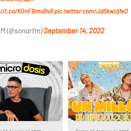
://t.co/KGnFBmsBvR
pic.twitter.com/JdSkwUjfeD
FM (@sonarfm)
September 14, 2022
s 25 de junio de 2026
Martes 26 de mayo de 2026