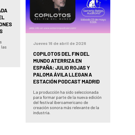
ADA
EL
IONES
S
as
Jueves 16 de abril de 2026
 las
COPILOTOS DEL FIN DEL
MUNDO ATERRIZA EN
ESPAÑA: JULIO ROJAS Y
PALOMA ÁVILA LLEGAN A
ESTACIÓN PODCAST MADRID
La producción ha sido seleccionada
para formar parte de la nueva edición
del festival iberoamericano de
creación sonora más relevante de la
industria.