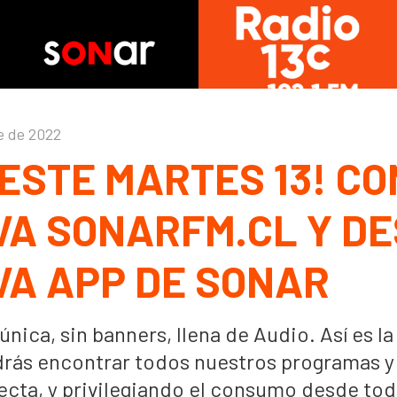
e de 2022
 ESTE MARTES 13! C
VA SONARFM.CL Y D
VA APP DE SONAR
única, sin banners, llena de Audio. Así es l
rás encontrar todos nuestros programas y
recta, y privilegiando el consumo desde tod