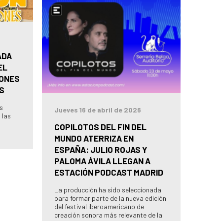
ADA
EL
IONES
S
as
Jueves 16 de abril de 2026
 las
COPILOTOS DEL FIN DEL
MUNDO ATERRIZA EN
ESPAÑA: JULIO ROJAS Y
PALOMA ÁVILA LLEGAN A
ESTACIÓN PODCAST MADRID
La producción ha sido seleccionada
para formar parte de la nueva edición
del festival iberoamericano de
creación sonora más relevante de la