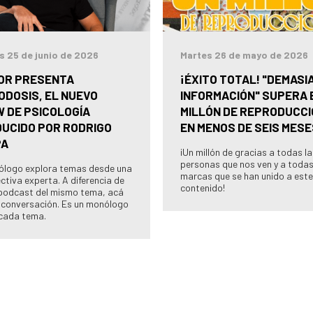
s 25 de junio de 2026
Martes 26 de mayo de 2026
OR PRESENTA
¡ÉXITO TOTAL! "DEMASI
ODOSIS, EL NUEVO
INFORMACIÓN" SUPERA 
 DE PSICOLOGÍA
MILLÓN DE REPRODUCC
UCIDO POR RODRIGO
EN MENOS DE SEIS MESE
PA
¡Un millón de gracias a todas l
personas que nos ven y a todas
cólogo explora temas desde una
marcas que se han unido a este
ctiva experta. A diferencia de
contenido!
podcast del mismo tema, acá
 conversación. Es un monólogo
cada tema.