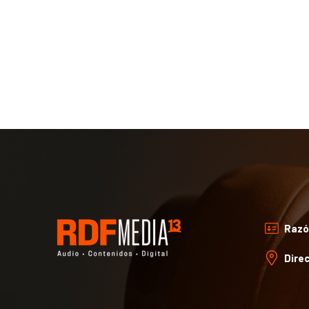
Razó
Direc