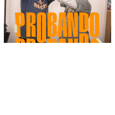
Es cierto que
Marcelo Comparini
tiene experiencia haciendo podcast,
pero al parecer ya lo olvidó. Junto a
Roka Valbuena
, su dupla en
Corresponsales de Radio13c
, intentará resolver cómo montar un show
exitoso.
De esa premisa parte,
Probando, Probando
, un nuevo video podcast
original de
Radio13c
producido por
Emisor Podcasting
, que llega a