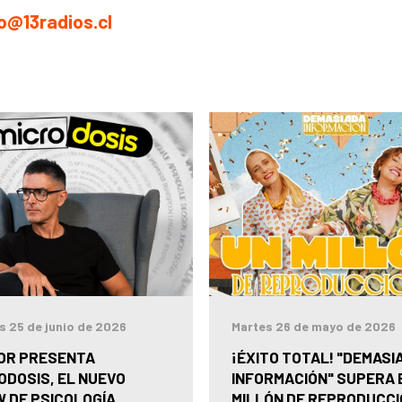
o@13radios.cl
s 25 de junio de 2026
Martes 26 de mayo de 2026
OR PRESENTA
¡ÉXITO TOTAL! "DEMASI
ODOSIS, EL NUEVO
INFORMACIÓN" SUPERA 
 DE PSICOLOGÍA
MILLÓN DE REPRODUCC