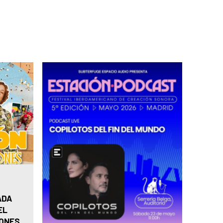
ADA
EL
IONES