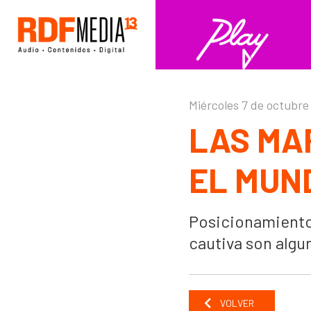
Click acá para ir directamente al contenido
Miércoles 7 de octubre
LAS MA
EL MUN
Posicionamiento
cautiva son algu
VOLVER