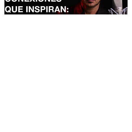
Las posibilidades que ofrecen los
podcast
son infinitas. Desde
conversaciones entre 2 o más expertos de
actualidad
hasta historias
de
misterio o ficción
que despiertan tu interés y buscan captar la
atención desde el inicio. Diferentes formatos pensados para públicos
distintos y con intereses diversos.
Una de las categorías temáticas más escuchadas de Emisor Podcasting
es
Música
. Una mezcla entre interpretaciones de artistas,
conversaciones con diversos intérpretes hasta un análisis detallado de
su vida y obra. Uno de los más exitosos de la categoría es
Conexiones