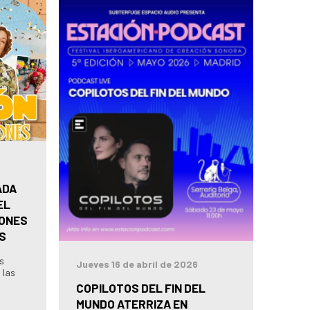
ADA
EL
IONES
S
as
Jueves 16 de abril de 2026
 las
COPILOTOS DEL FIN DEL
MUNDO ATERRIZA EN