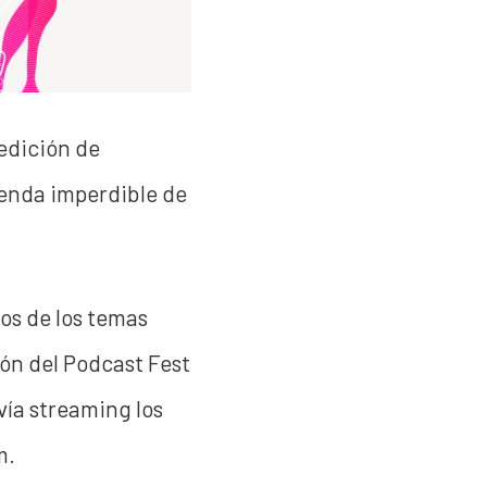
 edición de
enda imperdible de
.
nos de los temas
ión del Podcast Fest
vía streaming los
m.