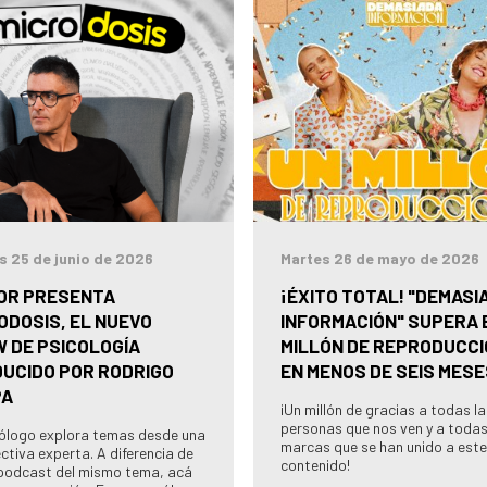
s 25 de junio de 2026
Martes 26 de mayo de 2026
OR PRESENTA
¡ÉXITO TOTAL! "DEMASI
ODOSIS, EL NUEVO
INFORMACIÓN" SUPERA 
 DE PSICOLOGÍA
MILLÓN DE REPRODUCC
UCIDO POR RODRIGO
EN MENOS DE SEIS MESE
PA
¡Un millón de gracias a todas l
personas que nos ven y a todas
cólogo explora temas desde una
marcas que se han unido a este
ctiva experta. A diferencia de
contenido!
podcast del mismo tema, acá