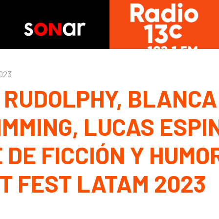
2023
 RUDOLPHY, BLANCA
IMMING, LUCAS ESPI
 DE FICCIÓN Y HUMO
T FEST LATAM 2023