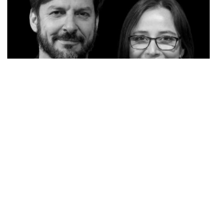
Esta semana la iniciamos con todo en el 105.3 FM, porque ya está de
regreso
Patricia Venegas
en el
Sonar Informativo.
Tras meses fuera,
nuestra conductora retornó a los estudios de Sonar FM junto a
Rafa
Cavada
con toda la información necesaria, opinión e interesantes
conversaciones.