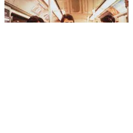
ESCÚCHALO AQUÍ
Un 15 de septiembre de 1986, en medio de un tenso ambiente
sociopolítico, Los Prisioneros lanzaron
Pateando Piedras
, su segundo
álbum. Producido por Caco Lyon y Jorge González, el disco incorporó
sonidos electrónicos con letras que aludían y criticaban directamente al